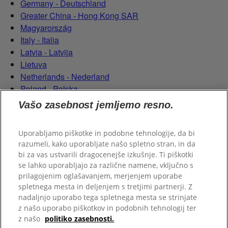
Germany - Deutschland
Greater China - Hong Kong SAR
Magyarország
Italy - Italia
Latvia - Latvija
Lietuva
Netherlands - Nederland
Poland - Polska
România
Vašo zasebnost jemljemo resno.
Serbian (Serbia)
Slovensko
Uporabljamo piškotke in podobne tehnologije, da bi
Slovenija
razumeli, kako uporabljate našo spletno stran, in da
Switzerland (Schweiz)
bi za vas ustvarili dragocenejše izkušnje. Ti piškotki
Switzerland (Suisse)
se lahko uporabljajo za različne namene, vključno s
prilagojenim oglašavanjem, merjenjem uporabe
spletnega mesta in deljenjem s tretjimi partnerji. Z
nadaljnjo uporabo tega spletnega mesta se strinjate
z našo uporabo piškotkov in podobnih tehnologij ter
z našo
politiko zasebnosti.