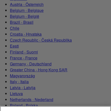
Austria - Österreich
Belgium - Belgique
Belgium - België
Brazil - Brasil
Chile
Croatia - Hrvatska
Czech Republic - Česká Republika
Eesti
Finland - Suomi
France - France
Germany - Deutschland
Greater China - Hong Kong SAR
Magyarország
Italy - Italia
Latvia - Latvija
Lietuva
Netherlands - Nederland
Poland - Polska