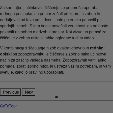
Za kar najbolj učinkovito čiščenje se priporoča uporaba
rednega postopka, na primer začeti pri zgornjih zobeh in
nadaljevati od leve proti desni, nato pa enako ponoviti pri
spodnjih zobeh. S tem boste povečali verjetnost, da ne boste
pozabili na noben medzobni prostor. Kot vizualno pomoč za
čiščenje z zobno nitko si lahko ogledate tudi ta video.
V kombinaciji s ščetkanjem zob dvakrat dnevno in
rednimi
obiski
pri zobozdravniku je čiščenje z zobno nitko učinkovit
način za zaščito vašega nasmeha. Zobozdravnik vam lahko
pomaga izbrati zobno nitko, ki ustreza vašim potrebam, in vam
svetuje, kako jo pravilno uporabljati.
Previous
Next
GoToTop1