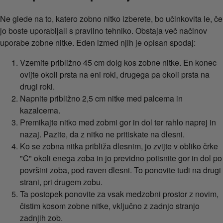
Ne glede na to, katero zobno nitko izberete, bo učinkovita le, če
jo boste uporabljali s pravilno tehniko. Obstaja več načinov
uporabe zobne nitke. Eden izmed njih je opisan spodaj:
Vzemite približno 45 cm dolg kos zobne nitke. En konec
ovijte okoli prsta na eni roki, drugega pa okoli prsta na
drugi roki.
Napnite približno 2,5 cm nitke med palcema in
kazalcema.
Premikajte nitko med zobmi gor in dol ter rahlo naprej in
nazaj. Pazite, da z nitko ne pritiskate na dlesni.
Ko se zobna nitka približa dlesnim, jo zvijte v obliko črke
"C" okoli enega zoba in jo previdno potisnite gor in dol po
površini zoba, pod raven dlesni. To ponovite tudi na drugi
strani, pri drugem zobu.
Ta postopek ponovite za vsak medzobni prostor z novim,
čistim kosom zobne nitke, vključno z zadnjo stranjo
zadnjih zob.